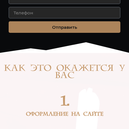
Отправить
как это окажется у
вас
1.
оформление на сайте