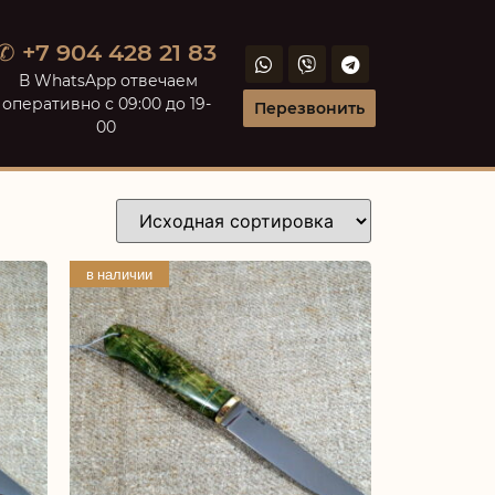
✆ +7 904 428 21 83
В WhatsApp отвечаем
оперативно с 09:00 до 19-
Перезвонить
00
в наличии