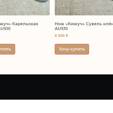
жуч» Карельская
Нож «Кижуч» Сувель клё
AUS10
AUS10
6 500
₽
упить
Хочу купить