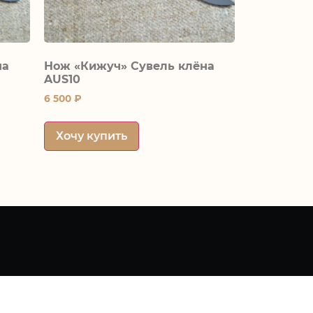
на
Нож «Кижуч» Сувель клёна
AUS10
6 500
₽
Хочу купить