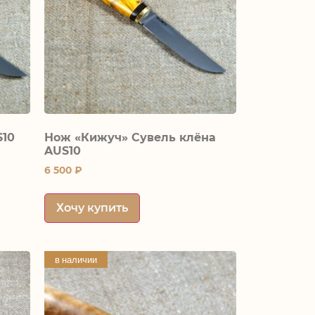
S10
Нож «Кижуч» Сувель клёна
AUS10
6 500
₽
Хочу купить
в наличии