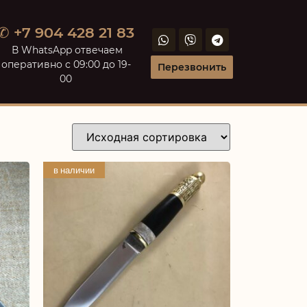
✆ +7 904 428 21 83
В WhatsApp отвечаем
оперативно с 09:00 до 19-
Перезвонить
00
в наличии