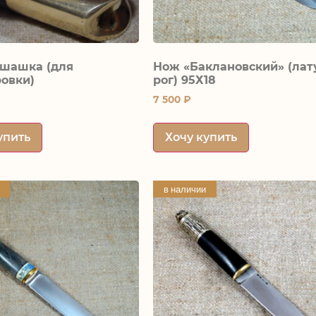
 шашка (для
Нож «Баклановский» (лат
овки)
рог) 95Х18
7 500
₽
упить
Хочу купить
в наличии