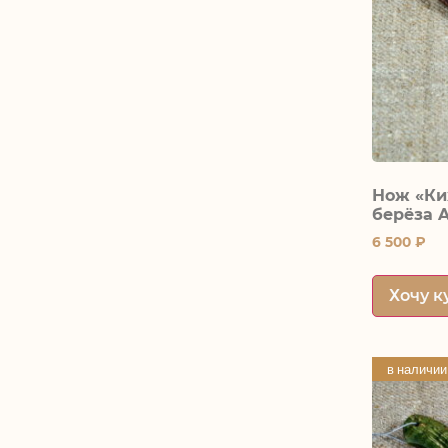
Нож «Ки
берёза 
6 500
₽
Хочу к
в наличии