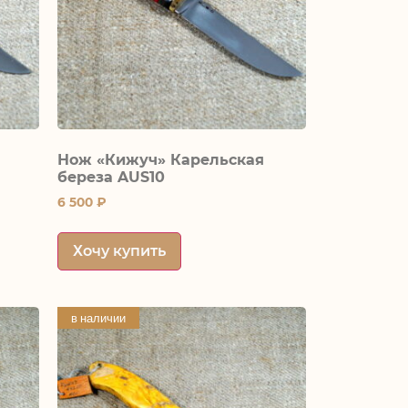
Нож «Кижуч» Карельская
береза AUS10
6 500
₽
Хочу купить
в наличии