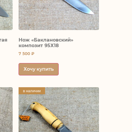
тая
Нож «Баклановский»
композит 95Х18
7 500
₽
Хочу купить
в наличии