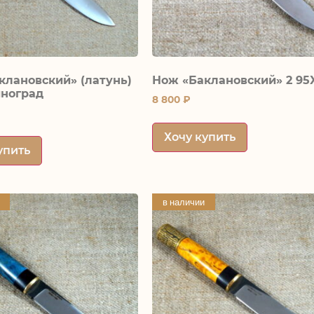
клановский» (латунь)
Нож «Баклановский» 2 95
иноград
8 800
₽
Хочу купить
упить
в наличии