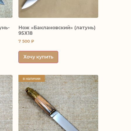
унь-
Нож «Баклановский» (латунь)
95Х18
7 500
₽
Хочу купить
в наличии