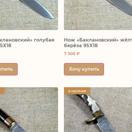
клановский» голубая
Нож «Баклановский» жёл
95Х18
берёза 95Х18
7 500
₽
упить
Хочу купить
в наличии