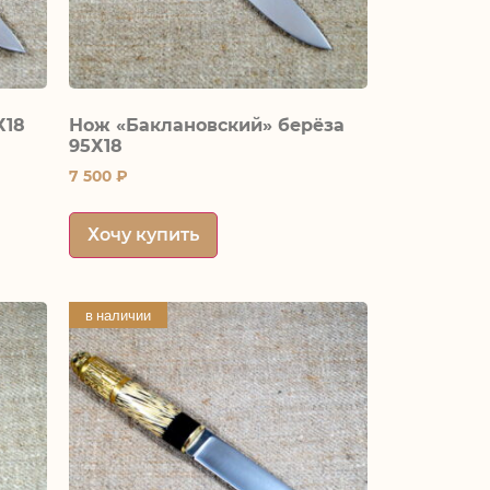
Х18
Нож «Баклановский» берёза
95Х18
7 500
₽
Хочу купить
в наличии