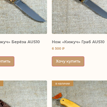
жуч» Берёза AUS10
Нож «Кижуч» Граб AUS10
6 500
₽
упить
Хочу купить
в наличии