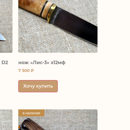
 D2
нож «Лис-3» х12мф
7 500
₽
Хочу купить
в наличии