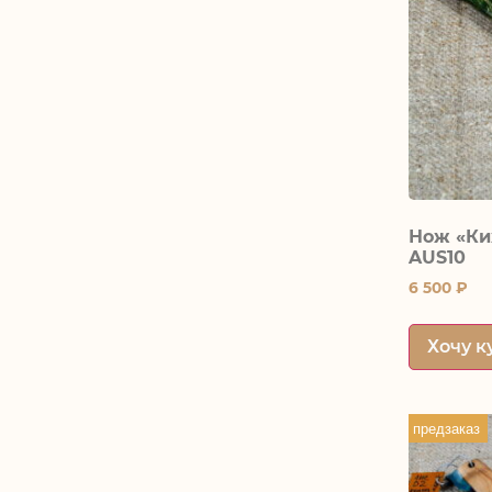
Нож «Ки
AUS10
6 500
₽
Хочу к
предзаказ