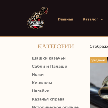
Главная
Каталог
Категории
Отображе
Шашки казачьи
предзаказ
Сабли и Палаши
Ножи
Кинжалы
Нагайки
Казачья справа
Историческое оружие