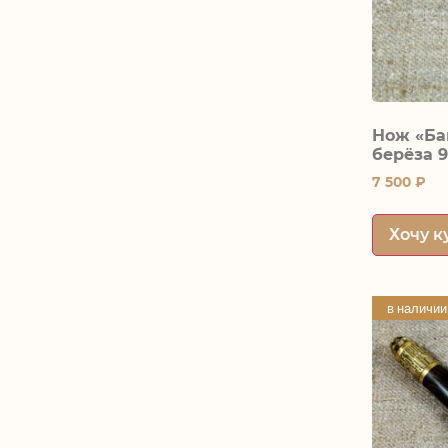
Нож «Ба
берёза 
7 500
₽
Хочу к
в наличии