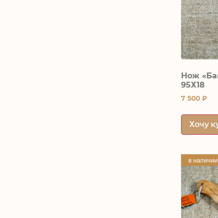
Нож «Ба
95Х18
7 500
₽
Хочу к
в наличии