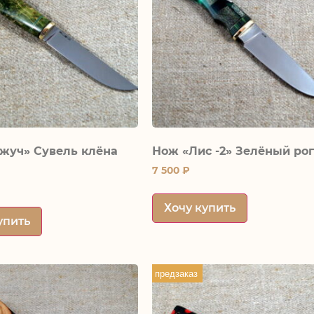
жуч» Сувель клёна
Нож «Лис -2» Зелёный рог
7 500
₽
Хочу купить
упить
предзаказ