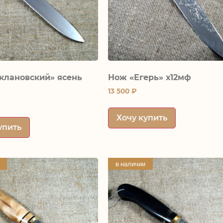
клановский» ясень
Нож «Егерь» х12мф
13 500
₽
Хочу купить
упить
в наличии