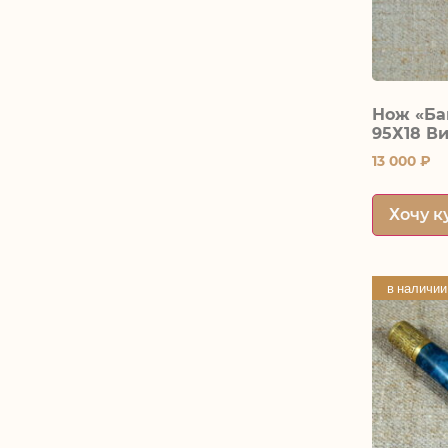
Нож «Ба
95Х18 В
13 000
₽
Хочу к
в наличии