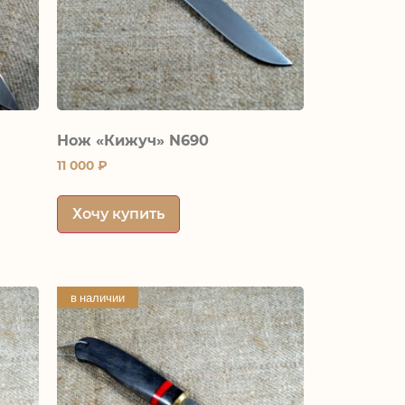
Нож «Кижуч» N690
11 000
₽
Хочу купить
в наличии