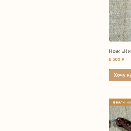
Нож «Ки
6 500
₽
Хочу к
в наличии