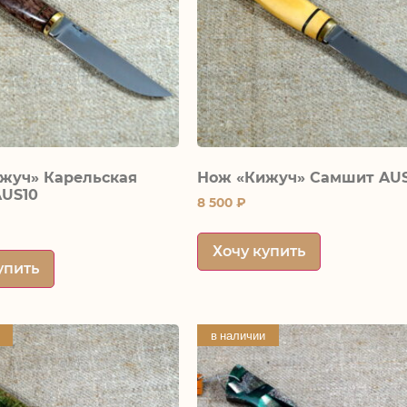
жуч» Карельская
Нож «Кижуч» Самшит AU
AUS10
8 500
₽
Хочу купить
упить
в наличии