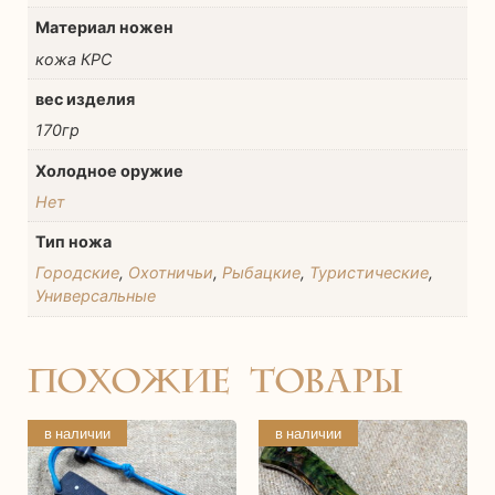
Материал ножен
кожа КРС
вес изделия
170гр
Холодное оружие
Нет
Тип ножа
Городские
,
Охотничьи
,
Рыбацкие
,
Туристические
,
Универсальные
Похожие товары
в наличии
в наличии