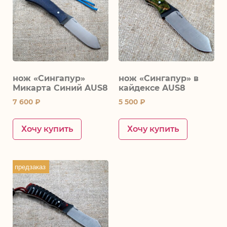
нож «Сингапур»
нож «Сингапур» в
Микарта Синий AUS8
кайдексе AUS8
7 600
₽
5 500
₽
Хочу купить
Хочу купить
предзаказ