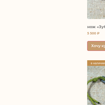
нож «Зу
5 500
₽
Хочу к
в наличии