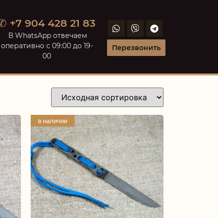
✆ +7 904 428 21 83
В WhatsApp отвечаем
оперативно с 09:00 до 19-
Перезвонить
00
в наличии