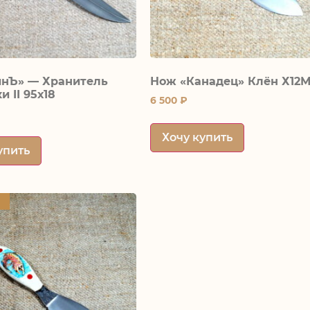
нЪ» — Хранитель
Нож «Канадец» Клён Х12
и II 95х18
6 500
₽
Хочу купить
упить