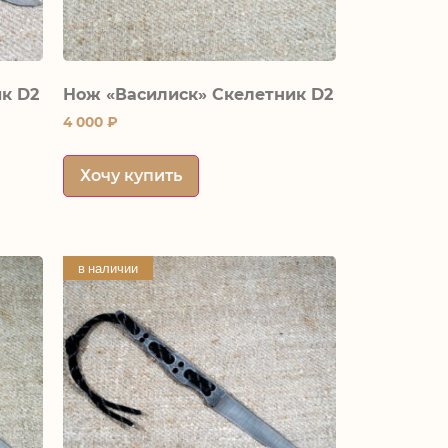
к D2
Нож «Василиск» Скелетник D2
4 000
₽
Хочу купить
в наличии