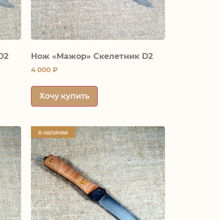
D2
Нож «Мажор» Скелетник D2
4 000
₽
Хочу купить
в наличии