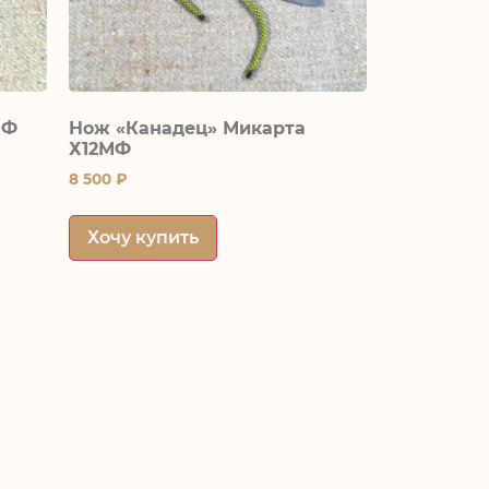
МФ
Нож «Канадец» Микарта
Х12МФ
8 500
₽
Хочу купить