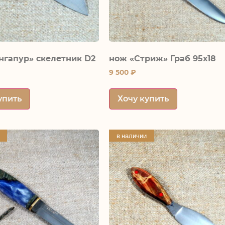
нгапур» скелетник D2
нож «Стриж» Граб 95х18
9 500
₽
упить
Хочу купить
в наличии