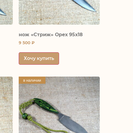
нож «Стриж» Орех 95х18
9 500
₽
Хочу купить
в наличии