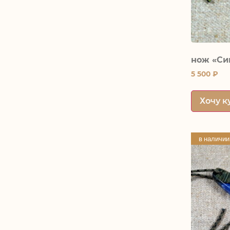
нож «Си
5 500
₽
Хочу к
в наличии