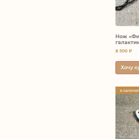
Нож «Фи
галактик
8 500
₽
Хочу к
в наличии