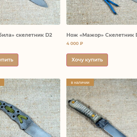
била» скелетник D2
Нож «Мажор» Скелетник 
4 000
₽
упить
Хочу купить
в наличии