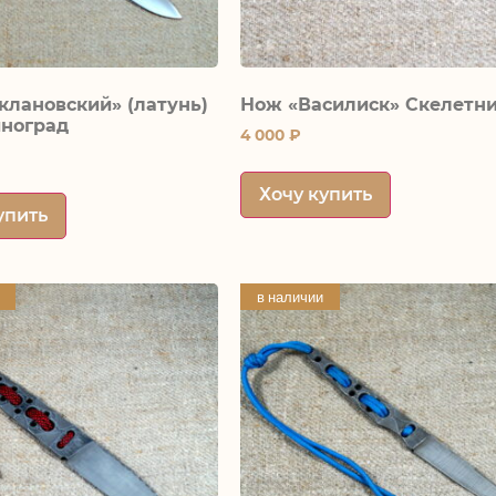
клановский» (латунь)
Нож «Василиск» Скелетни
иноград
4 000
₽
Хочу купить
упить
в наличии