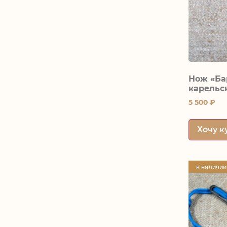
Нож «Ба
карельс
5 500
₽
Хочу к
в наличии