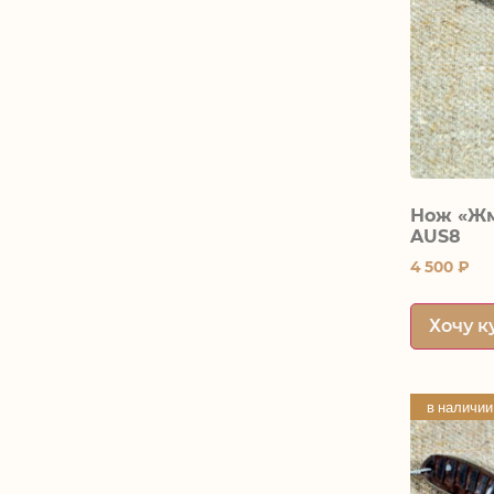
Нож «Жм
AUS8
4 500
₽
Хочу к
в наличии