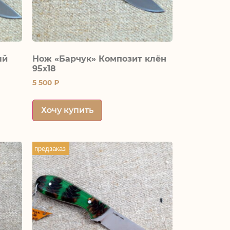
ый
Нож «Барчук» Композит клён
95х18
5 500
₽
Хочу купить
предзаказ