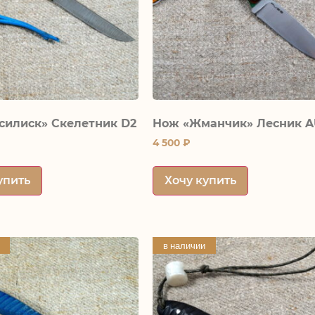
силиск» Скелетник D2
Нож «Жманчик» Лесник 
4 500
₽
упить
Хочу купить
в наличии