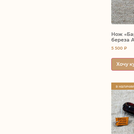
Нож «Ба
береза 
5 500
₽
Хочу к
в наличии