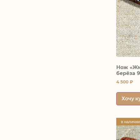
Нож «Жм
берёза 9
4 500
₽
Хочу к
в наличии