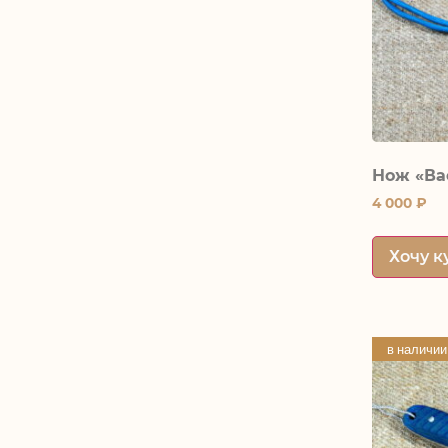
Нож «Ва
4 000
₽
Хочу к
в наличии