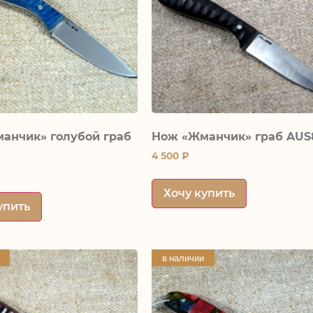
анчик» голубой граб
Нож «Жманчик» граб AUS
4 500
₽
Хочу купить
упить
в наличии