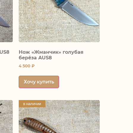
AUS8
Нож «Жманчик» голубая
берёза AUS8
4 500
₽
Хочу купить
в наличии