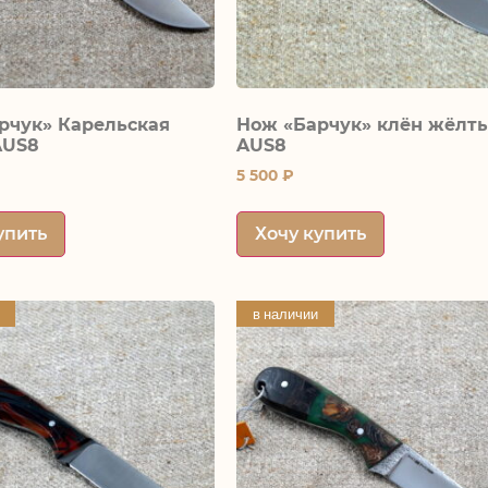
рчук» Карельская
Нож «Барчук» клён жёлт
AUS8
AUS8
5 500
₽
упить
Хочу купить
в наличии