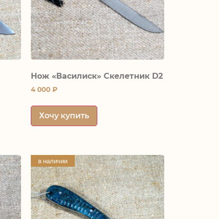
8
Нож «Василиск» Скелетник D2
4 000
₽
Хочу купить
в наличии