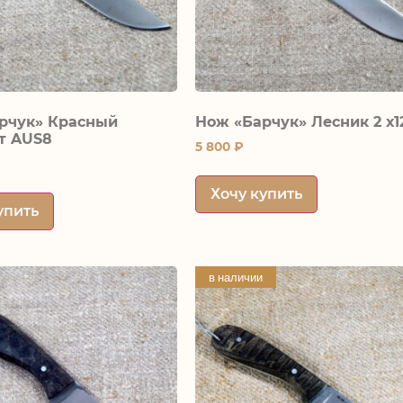
рчук» Красный
Нож «Барчук» Лесник 2 х
т AUS8
5 800
₽
Хочу купить
упить
в наличии