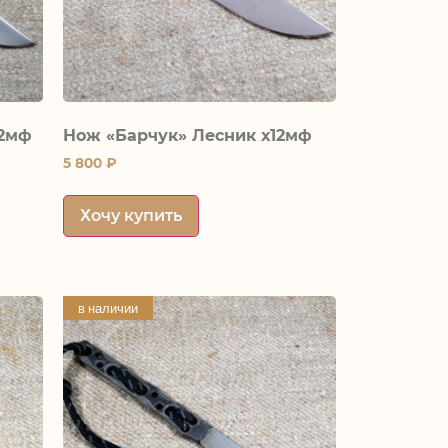
12мф
Нож «Барчук» Лесник х12мф
5 800
₽
Хочу купить
в наличии