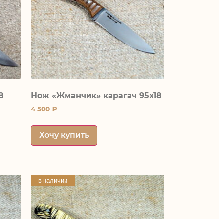
8
Нож «Жманчик» карагач 95х18
4 500
₽
Хочу купить
в наличии