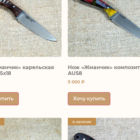
анчик» карельская
Нож «Жманчик» компози
5х18
AUS8
5 000
₽
упить
Хочу купить
в наличии