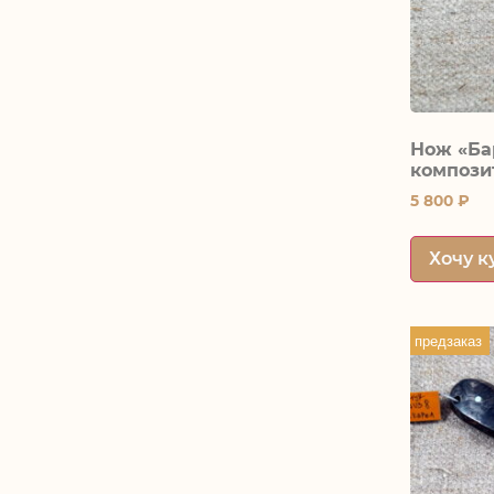
Нож «Ба
компози
5 800
₽
Хочу к
предзаказ