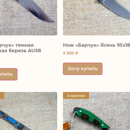
рчук» темная
Нож «Барчук» Ясень 95х1
кая береза AUS8
5 500
₽
Хочу купить
упить
в наличии