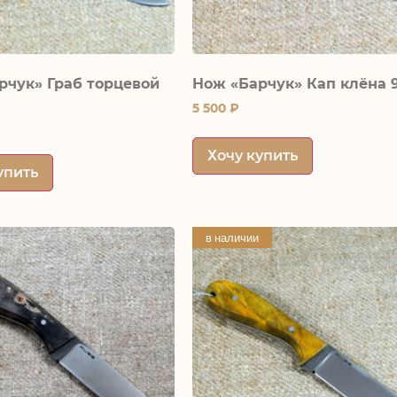
рчук» Граб торцевой
Нож «Барчук» Кап клёна 
5 500
₽
Хочу купить
упить
в наличии