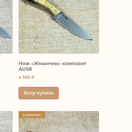
т
Нож «Жманчик» композит
AUS8
4 500
₽
Хочу купить
в наличии