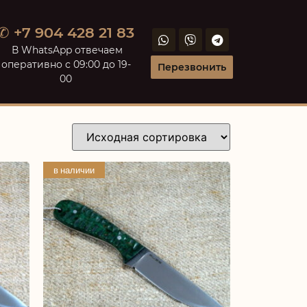
✆ +7 904 428 21 83
В WhatsApp отвечаем
оперативно с 09:00 до 19-
Перезвонить
00
в наличии