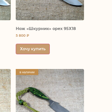
Нож «Шкурник» орех 95Х18
5 800
₽
Хочу купить
в наличии