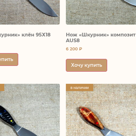
урник» клён 95Х18
Нож «Шкурник» композит
AUS8
6 200
₽
упить
Хочу купить
в наличии