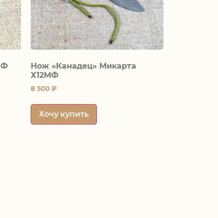
МФ
Нож «Канадец» Микарта
Х12МФ
8 500
₽
Хочу купить