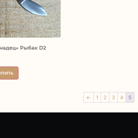
надец» Рыбак D2
упить
←
1
2
3
4
5