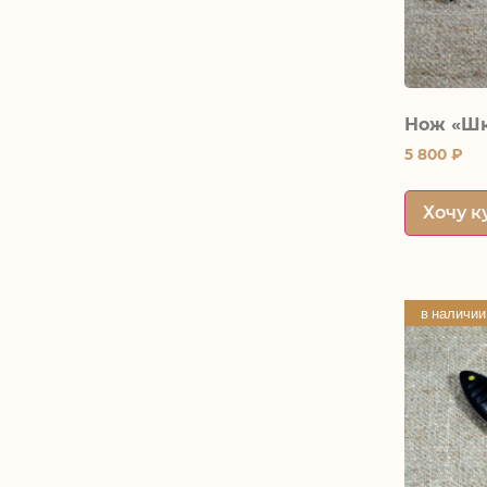
Нож «Шк
5 800
₽
Хочу к
в наличии