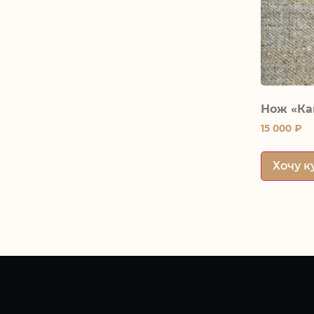
Нож «Ка
15 000
₽
Хочу к