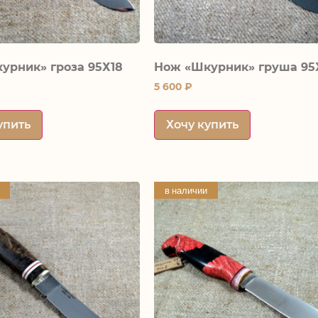
урник» гроза 95Х18
Нож «Шкурник» груша 95
5 600
₽
упить
Хочу купить
в наличии