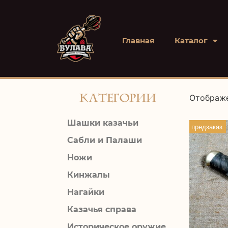
Главная
Каталог
Категории
Отображе
Шашки казачьи
предзаказ
Сабли и Палаши
Ножи
Кинжалы
Нагайки
Казачья справа
Историческое оружие