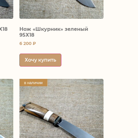
Х18
Нож «Шкурник» зеленый
95Х18
6 200
₽
Хочу купить
в наличии