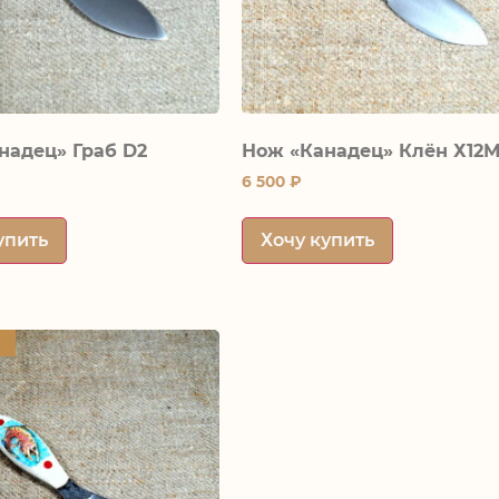
надец» Граб D2
Нож «Канадец» Клён Х12
6 500
₽
упить
Хочу купить