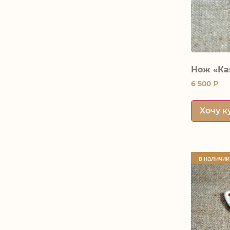
Нож «Ка
6 500
₽
Хочу к
в наличии