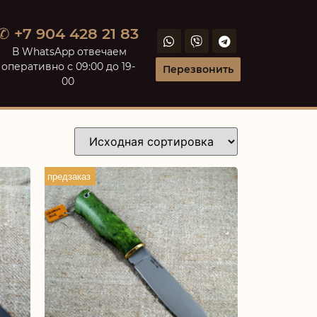
✆ +7 904 428 21 83
В WhatsApp отвечаем
оперативно с 09:00 до 19-
Перезвонить
00
предзаказ